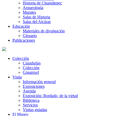
Historia de Chapultepec
Arqueología
Murales
Salas de Historia
Salas del Alcázar
Educación
Materiales de divulgación
Glosario
Publicaciones
Colección
Curadurías
Colección
Gigapixel
Visita
Información general
Exposiciones
Agenda
Exposición: Bordado, de la virtud
Biblioteca
Servicios
Visitas guiadas
El Museo