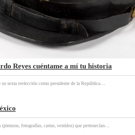
ardo Reyes cuéntame a mí tu historia
e su sexta reelección como presidente de la República…
éxico
(pinturas, fotografías, cartas, vestidos) que pertenecían…