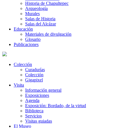
Historia de Chapultepec
Arqueología
Murales
Salas de Historia
Salas del Alcázar
Educación
Materiales de divulgación
Glosario
Publicaciones
Colección
Curadurías
Colección
Gigapixel
Visita
Información general
Exposiciones
Agenda
Exposición: Bordado, de la virtud
Biblioteca
Servicios
Visitas guiadas
El Museo