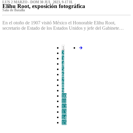
LUN 2 MARZO - DOM 30 JUL 2023, 9-17 H.
Elihu Root, exposición fotográfica
Sala de Batalla
En el otoño de 1907 visitó México el Honorable Elihu Root,
secretario de Estado de los Estados Unidos y jefe del Gabinete…
1
2
3
4
5
6
7
8
9
10
11
12
13
14
15