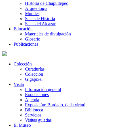
Historia de Chapultepec
Arqueología
Murales
Salas de Historia
Salas del Alcázar
Educación
Materiales de divulgación
Glosario
Publicaciones
Colección
Curadurías
Colección
Gigapixel
Visita
Información general
Exposiciones
Agenda
Exposición: Bordado, de la virtud
Biblioteca
Servicios
Visitas guiadas
El Museo