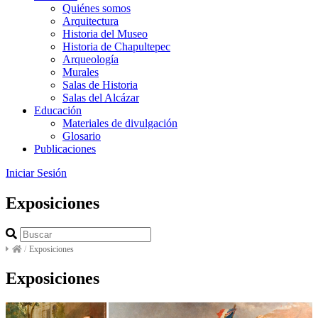
Quiénes somos
Arquitectura
Historia del Museo
Historia de Chapultepec
Arqueología
Murales
Salas de Historia
Salas del Alcázar
Educación
Materiales de divulgación
Glosario
Publicaciones
Iniciar Sesión
Exposiciones
/
Exposiciones
Exposiciones