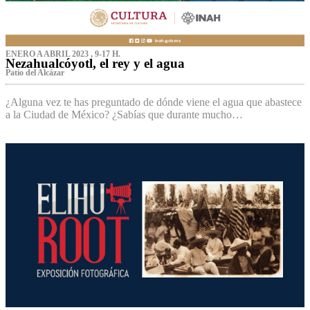
ENERO A ABRIL 2023 , 9-17 H.
Nezahualcóyotl, el rey y el agua
Patio del Alcázar
¿Alguna vez te has preguntado de dónde viene el agua que abastece
a la Ciudad de México? ¿Sabías que durante mucho…