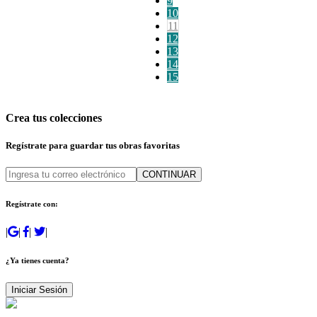
9
10
11
12
13
14
15
Crea tus colecciones
Regístrate para guardar tus obras favoritas
CONTINUAR
Regístrate con:
|
|
|
|
¿Ya tienes cuenta?
Iniciar Sesión