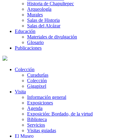
Historia de Chapultepec
Arqueología
Murales
Salas de Historia
Salas del Alcázar
Educación
Materiales de divulgación
Glosario
Publicaciones
Colección
Curadurías
Colección
Gigapixel
Visita
Información general
Exposiciones
Agenda
Exposición: Bordado, de la virtud
Biblioteca
Servicios
Visitas guiadas
El Museo