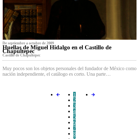
De septiembre a octubre de 2009
Huellas de Miguel Hidalgo en el Castillo de
Chapultepec
Castillo de Chapultepec
Muy pocos son los objetos personales del fundador de México como
nación independiente, el catálogo es corto. Una parte…
1
2
3
4
5
6
7
8