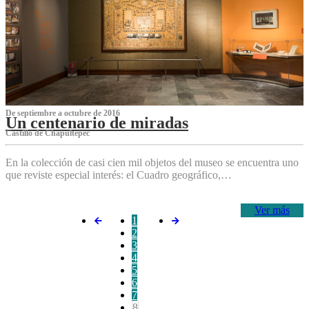
De septiembre a octubre de 2016
Un centenario de miradas
Castillo de Chapultepec
En la colección de casi cien mil objetos del museo se encuentra uno
que reviste especial interés: el Cuadro geográfico,…
Ver más
1
2
3
4
5
6
7
8