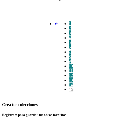
1
2
3
4
5
6
7
8
9
10
11
12
13
14
15
Crea tus colecciones
Regístrate para guardar tus obras favoritas