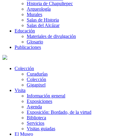
Historia de Chapultepec
Arqueología
Murales
Salas de Historia
Salas del Alcázar
Educación
Materiales de divulgación
Glosario
Publicaciones
Colección
Curadurías
Colección
Gigapixel
Visita
Información general
Exposiciones
Agenda
Exposición: Bordado, de la virtud
Biblioteca
Servicios
Visitas guiadas
El Museo