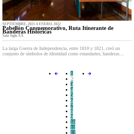
SEPTIEMBRE, 2021 A ENERO, 2022
Pabellón Conmemorativo, Ruta Itinerante de
Banderas Históricas
Sala Siglo XX
La larga Guerra de Independencia, entre 1810 y 1821, creó un
conjunto de símbolos de identidad como estandartes, banderas…
1
2
3
4
5
6
7
8
9
10
11
12