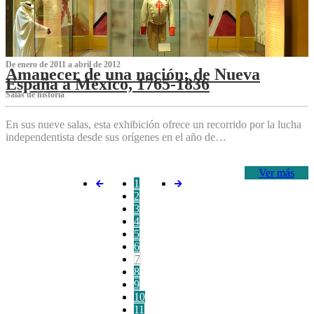
De enero de 2011 a abril de 2012
Amanecer de una nación: de Nueva
España a México, 1765-1836
Salas de historia
En sus nueve salas, esta exhibición ofrece un recorrido por la lucha
independentista desde sus orígenes en el año de…
Ver más
1
2
3
4
5
6
7
8
9
10
11