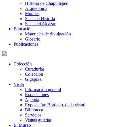
Historia de Chapultepec
Arqueología
Murales
Salas de Historia
Salas del Alcázar
Educación
Materiales de divulgación
Glosario
Publicaciones
Colección
Curadurías
Colección
Gigapixel
Visita
Información general
Exposiciones
Agenda
Exposición: Bordado, de la virtud
Biblioteca
Servicios
Visitas guiadas
El Museo