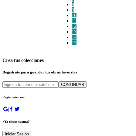
8
9
10
11
12
13
14
15
Crea tus colecciones
Regístrate para guardar tus obras favoritas
CONTINUAR
Regístrate con:
|
|
|
|
¿Ya tienes cuenta?
Iniciar Sesión