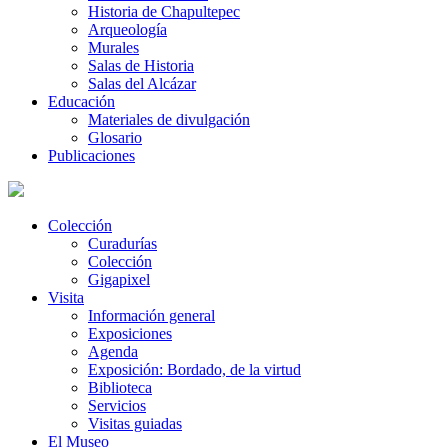
Historia de Chapultepec
Arqueología
Murales
Salas de Historia
Salas del Alcázar
Educación
Materiales de divulgación
Glosario
Publicaciones
Colección
Curadurías
Colección
Gigapixel
Visita
Información general
Exposiciones
Agenda
Exposición: Bordado, de la virtud
Biblioteca
Servicios
Visitas guiadas
El Museo