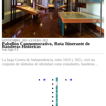
SEPTIEMBRE, 2021 A ENERO, 2022
Pabellón Conmemorativo, Ruta Itinerante de
Banderas Históricas
Sala Siglo XX
La larga Guerra de Independencia, entre 1810 y 1821, creó un
conjunto de símbolos de identidad como estandartes, banderas…
1
2
3
4
5
6
7