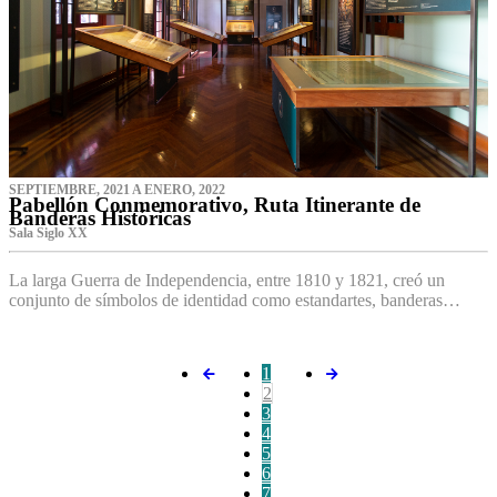
SEPTIEMBRE, 2021 A ENERO, 2022
Pabellón Conmemorativo, Ruta Itinerante de
Banderas Históricas
Sala Siglo XX
La larga Guerra de Independencia, entre 1810 y 1821, creó un
conjunto de símbolos de identidad como estandartes, banderas…
1
2
3
4
5
6
7