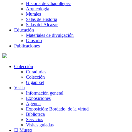
Historia de Chapultepec
Arqueología
Murales
Salas de Historia
Salas del Alcázar
Educación
Materiales de divulgación
Glosario
Publicaciones
Colección
Curadurías
Colección
Gigapixel
Visita
Información general
Exposiciones
Agenda
Exposición: Bordado, de la virtud
Biblioteca
Servicios
Visitas guiadas
El Museo