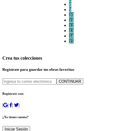
8
9
10
11
12
13
14
15
Crea tus colecciones
Regístrate para guardar tus obras favoritas
CONTINUAR
Regístrate con:
|
|
|
|
¿Ya tienes cuenta?
Iniciar Sesión