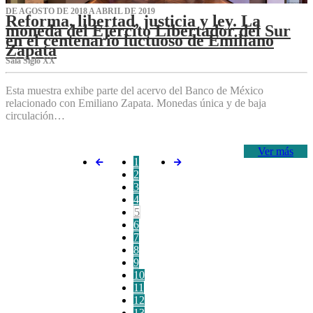
DE AGOSTO DE 2018 A ABRIL DE 2019
Reforma, libertad, justicia y ley. La
moneda del Ejército Libertador del Sur
en el centenario luctuoso de Emiliano
Zapata
Sala Siglo XX
Esta muestra exhibe parte del acervo del Banco de México
relacionado con Emiliano Zapata. Monedas única y de baja
circulación…
Ver más
1
2
3
4
5
6
7
8
9
10
11
12
13