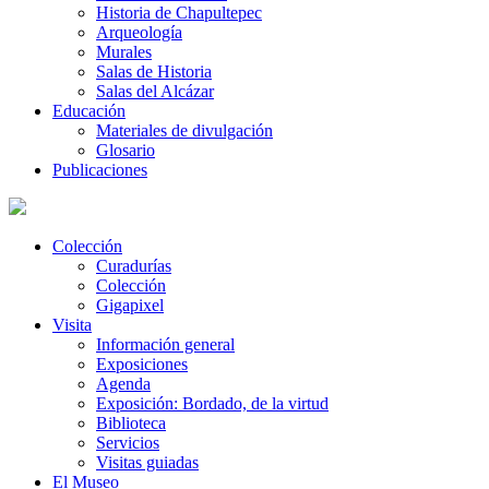
Historia de Chapultepec
Arqueología
Murales
Salas de Historia
Salas del Alcázar
Educación
Materiales de divulgación
Glosario
Publicaciones
Colección
Curadurías
Colección
Gigapixel
Visita
Información general
Exposiciones
Agenda
Exposición: Bordado, de la virtud
Biblioteca
Servicios
Visitas guiadas
El Museo