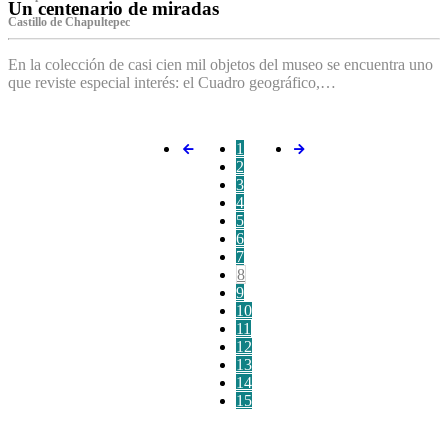
Un centenario de miradas
Castillo de Chapultepec
En la colección de casi cien mil objetos del museo se encuentra uno
que reviste especial interés: el Cuadro geográfico,…
1
2
3
4
5
6
7
8
9
10
11
12
13
14
15