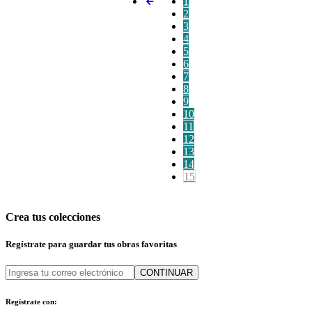
1
2
3
4
5
6
7
8
9
10
11
12
13
14
15
Crea tus colecciones
Regístrate para guardar tus obras favoritas
CONTINUAR
Regístrate con: