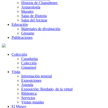
Historia de Chapultepec
Arqueología
Murales
Salas de Historia
Salas del Alcázar
Educación
Materiales de divulgación
Glosario
Publicaciones
Colección
Curadurías
Colección
Gigapixel
Visita
Información general
Exposiciones
Agenda
Exposición: Bordado, de la virtud
Biblioteca
Servicios
Visitas guiadas
El Museo