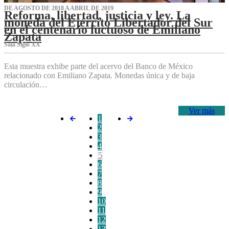
DE AGOSTO DE 2018 A ABRIL DE 2019
Reforma, libertad, justicia y ley. La
moneda del Ejército Libertador del Sur
en el centenario luctuoso de Emiliano
Zapata
Sala Siglo XX
Esta muestra exhibe parte del acervo del Banco de México
relacionado con Emiliano Zapata. Monedas única y de baja
circulación…
Ver más
1
2
3
4
5
6
7
8
9
10
11
12
13