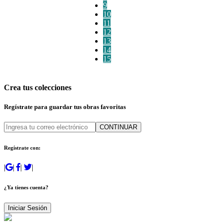
9
10
11
12
13
14
15
Crea tus colecciones
Regístrate para guardar tus obras favoritas
CONTINUAR
Regístrate con:
|
|
|
|
¿Ya tienes cuenta?
Iniciar Sesión