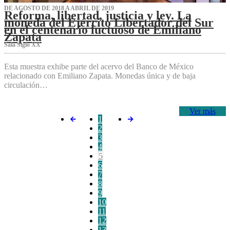
DE AGOSTO DE 2018 A ABRIL DE 2019
Reforma, libertad, justicia y ley. La
moneda del Ejército Libertador del Sur
en el centenario luctuoso de Emiliano
Zapata
Sala Siglo XX
Esta muestra exhibe parte del acervo del Banco de México
relacionado con Emiliano Zapata. Monedas única y de baja
circulación…
Ver más
1
2
3
4
5
6
7
8
9
10
11
12
13