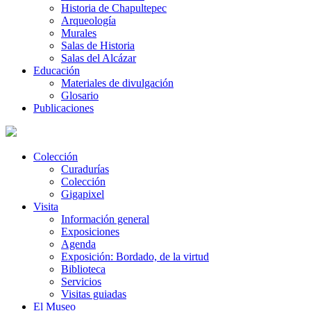
Historia de Chapultepec
Arqueología
Murales
Salas de Historia
Salas del Alcázar
Educación
Materiales de divulgación
Glosario
Publicaciones
Colección
Curadurías
Colección
Gigapixel
Visita
Información general
Exposiciones
Agenda
Exposición: Bordado, de la virtud
Biblioteca
Servicios
Visitas guiadas
El Museo