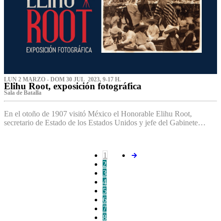
LUN 2 MARZO - DOM 30 JUL 2023, 9-17 H.
Elihu Root, exposición fotográfica
Sala de Batalla
En el otoño de 1907 visitó México el Honorable Elihu Root,
secretario de Estado de los Estados Unidos y jefe del Gabinete…
1
2
3
4
5
6
7
8