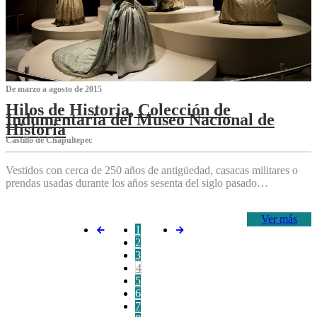
De marzo a agosto de 2015
Hilos de Historia, Colección de
Indumentaria del Museo Nacional de
Historia
Castillo de Chapultepec
Vestidos con cerca de 250 años de antigüedad, casacas militares o
prendas usadas durante los años sesenta del siglo pasado…
Ver más
1
2
3
4
5
6
7