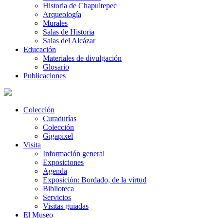
Historia de Chapultepec
Arqueología
Murales
Salas de Historia
Salas del Alcázar
Educación
Materiales de divulgación
Glosario
Publicaciones
Colección
Curadurías
Colección
Gigapixel
Visita
Información general
Exposiciones
Agenda
Exposición: Bordado, de la virtud
Biblioteca
Servicios
Visitas guiadas
El Museo