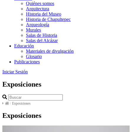
Quiénes somos
Arquitectura
Historia del Museo
Historia de Chapultepec
Arqueología
Murales
Salas de Historia
Salas del Alcázar
Educación
Materiales de divulgación
Glosario
Publicaciones
Iniciar Sesión
Exposiciones
/
Exposiciones
Exposiciones