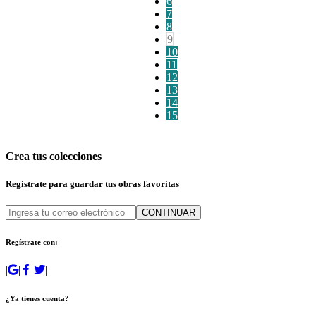
6
7
8
9
10
11
12
13
14
15
Crea tus colecciones
Regístrate para guardar tus obras favoritas
CONTINUAR
Regístrate con:
|
|
|
|
¿Ya tienes cuenta?