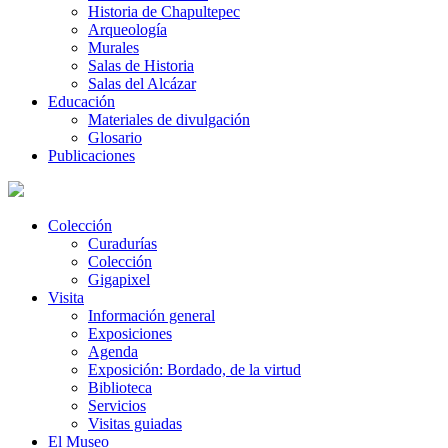
Historia de Chapultepec
Arqueología
Murales
Salas de Historia
Salas del Alcázar
Educación
Materiales de divulgación
Glosario
Publicaciones
Colección
Curadurías
Colección
Gigapixel
Visita
Información general
Exposiciones
Agenda
Exposición: Bordado, de la virtud
Biblioteca
Servicios
Visitas guiadas
El Museo