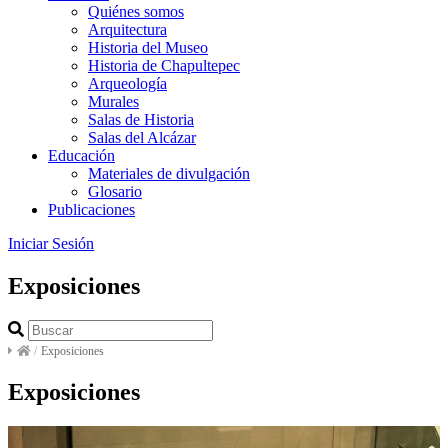
Quiénes somos
Arquitectura
Historia del Museo
Historia de Chapultepec
Arqueología
Murales
Salas de Historia
Salas del Alcázar
Educación
Materiales de divulgación
Glosario
Publicaciones
Iniciar Sesión
Exposiciones
/
Exposiciones
Exposiciones