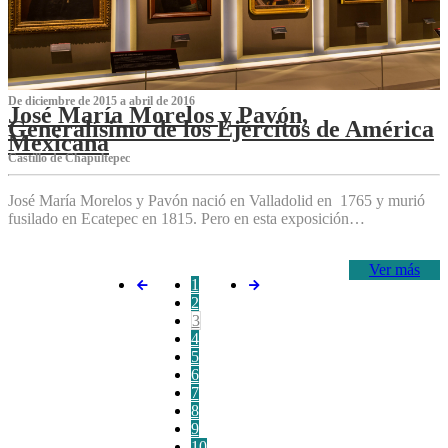
De diciembre de 2015 a abril de 2016
José María Morelos y Pavón,
Generalísimo de los Ejércitos de América
Mexicana
C‌astillo de Chapultepec
José María Morelos y Pavón nació en Valladolid en 1765 y murió
fusilado en Ecatepec en 1815. Pero en esta exposición…
Ver más
1
2
3
4
5
6
7
8
9
10