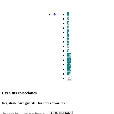
1
2
3
4
5
6
7
8
9
10
11
12
13
14
15
Crea tus colecciones
Regístrate para guardar tus obras favoritas
CONTINUAR