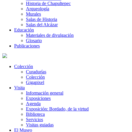
Historia de Chapultepec
Arqueología
Murales
Salas de Historia
Salas del Alcázar
Educación
Materiales de divulgación
Glosario
Publicaciones
Colección
Curadurías
Colección
Gigapixel
Visita
Información general
Exposiciones
Agenda
Exposición: Bordado, de la virtud
Biblioteca
Servicios
Visitas guiadas
El Museo