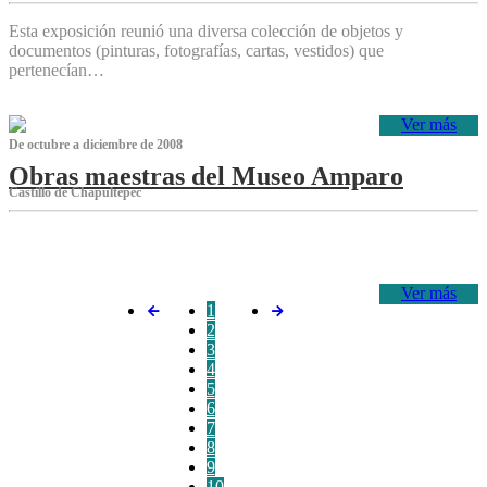
Esta exposición reunió una diversa colección de objetos y
documentos (pinturas, fotografías, cartas, vestidos) que
pertenecían…
Ver más
De octubre a diciembre de 2008
Obras maestras del Museo Amparo
Castillo de Chapultepec
‌
Ver más
1
2
3
4
5
6
7
8
9
10