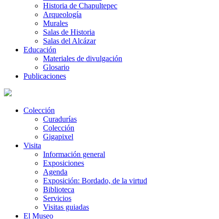
Historia de Chapultepec
Arqueología
Murales
Salas de Historia
Salas del Alcázar
Educación
Materiales de divulgación
Glosario
Publicaciones
Colección
Curadurías
Colección
Gigapixel
Visita
Información general
Exposiciones
Agenda
Exposición: Bordado, de la virtud
Biblioteca
Servicios
Visitas guiadas
El Museo