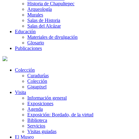
Historia de Chapultepec
Arqueología
Murales
Salas de Historia
Salas del Alcázar
Educación
Materiales de divulgación
Glosario
Publicaciones
Colección
Curadurías
Colección
Gigapixel
Visita
Información general
Exposiciones
Agenda
Exposición: Bordado, de la virtud
Biblioteca
Servicios
Visitas guiadas
El Museo