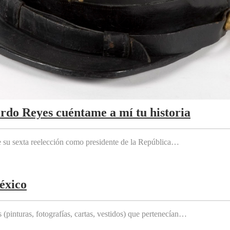
ardo Reyes cuéntame a mí tu historia
e su sexta reelección como presidente de la República…
éxico
(pinturas, fotografías, cartas, vestidos) que pertenecían…