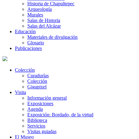
Historia de Chapultepec
Arqueología
Murales
Salas de Historia
Salas del Alcázar
Educación
Materiales de divulgación
Glosario
Publicaciones
Colección
Curadurías
Colección
Gigapixel
Visita
Información general
Exposiciones
Agenda
Exposición: Bordado, de la virtud
Biblioteca
Servicios
Visitas guiadas
El Museo