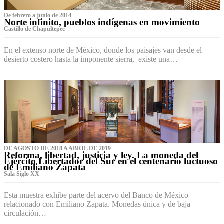
De febrero a junio de 2014
Norte infinito, pueblos indígenas en movimiento
Castillo de Chapultepec
En el extenso norte de México, donde los paisajes van desde el
desierto costero hasta la imponente sierra, existe una…
DE AGOSTO DE 2018 A ABRIL DE 2019
Reforma, libertad, justicia y ley. La moneda del
Ejército Libertador del Sur en el centenario luctuoso
de Emiliano Zapata
Sala Siglo XX
Esta muestra exhibe parte del acervo del Banco de México
relacionado con Emiliano Zapata. Monedas única y de baja
circulación…