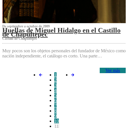
De septiembre a octubre de 2009
Huellas de Miguel Hidalgo en el Castillo
de Chapultepec
Castillo de Chapultepec
Muy pocos son los objetos personales del fundador de México como
nación independiente, el catálogo es corto. Una parte…
Ver más
1
2
3
4
5
6
7
8
9
10
11