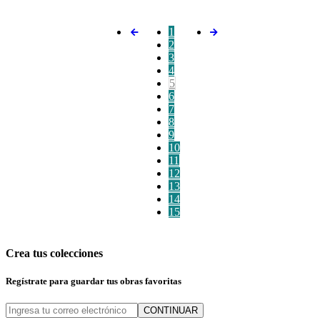
1
2
3
4
5
6
7
8
9
10
11
12
13
14
15
Crea tus colecciones
Regístrate para guardar tus obras favoritas
CONTINUAR