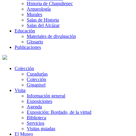
Historia de Chapultepec
Arqueología
Murales
Salas de Historia
Salas del Alcázar
Educación
Materiales de divulgación
Glosario
Publicaciones
Colección
Curadurías
Colección
Gigapixel
Visita
Información general
Exposiciones
Agenda
Exposición: Bordado, de la virtud
Biblioteca
Servicios
Visitas guiadas
El Museo