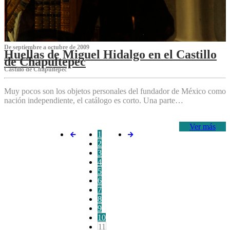
De septiembre a octubre de 2009
Huellas de Miguel Hidalgo en el Castillo
de Chapultepec
Castillo de Chapultepec
Muy pocos son los objetos personales del fundador de México como
nación independiente, el catálogo es corto. Una parte…
Ver más
1
2
3
4
5
6
7
8
9
10
11