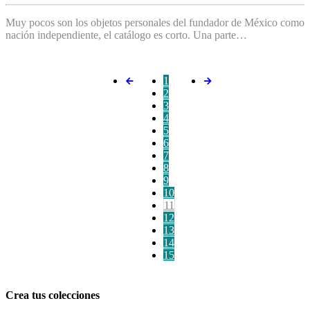
Muy pocos son los objetos personales del fundador de México como
nación independiente, el catálogo es corto. Una parte…
1
2
3
4
5
6
7
8
9
10
11
12
13
14
15
Crea tus colecciones