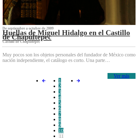
De septiembre a octubre de 2009
Huellas de Miguel Hidalgo en el Castillo
de Chapultepec
Castillo de Chapultepec
Muy pocos son los objetos personales del fundador de México como
nación independiente, el catálogo es corto. Una parte…
Ver más
1
2
3
4
5
6
7
8
9
10
11