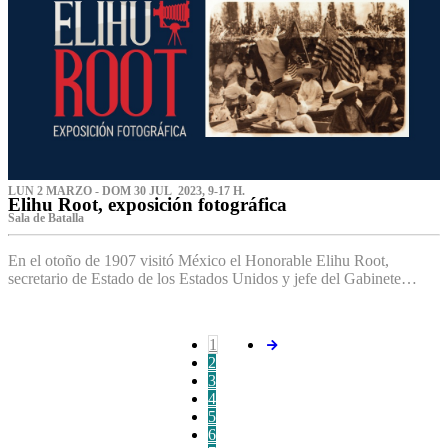
LUN 2 MARZO - DOM 30 JUL 2023, 9-17 H.
Elihu Root, exposición fotográfica
Sala de Batalla
En el otoño de 1907 visitó México el Honorable Elihu Root,
secretario de Estado de los Estados Unidos y jefe del Gabinete…
1
2
3
4
5
6