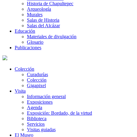
Historia de Chapultepec
Arqueología
Murales
Salas de Historia
Salas del Alcázar
Educación
Materiales de divulgación
Glosario
Publicaciones
Colección
Curadurías
Colección
Gigapixel
Visita
Información general
Exposiciones
Agenda
Exposición: Bordado, de la virtud
Biblioteca
Servicios
Visitas guiadas
El Museo