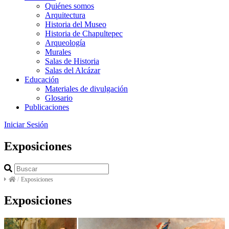
Quiénes somos
Arquitectura
Historia del Museo
Historia de Chapultepec
Arqueología
Murales
Salas de Historia
Salas del Alcázar
Educación
Materiales de divulgación
Glosario
Publicaciones
Iniciar Sesión
Exposiciones
/
Exposiciones
Exposiciones