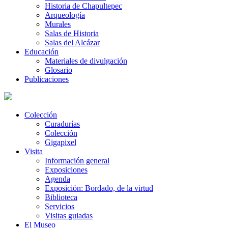
Historia de Chapultepec
Arqueología
Murales
Salas de Historia
Salas del Alcázar
Educación
Materiales de divulgación
Glosario
Publicaciones
Colección
Curadurías
Colección
Gigapixel
Visita
Información general
Exposiciones
Agenda
Exposición: Bordado, de la virtud
Biblioteca
Servicios
Visitas guiadas
El Museo