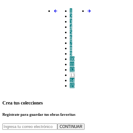
1
2
3
4
5
6
7
8
9
10
11
12
13
14
15
Crea tus colecciones
Regístrate para guardar tus obras favoritas
CONTINUAR