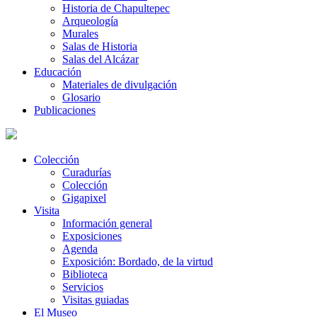
Historia de Chapultepec
Arqueología
Murales
Salas de Historia
Salas del Alcázar
Educación
Materiales de divulgación
Glosario
Publicaciones
Colección
Curadurías
Colección
Gigapixel
Visita
Información general
Exposiciones
Agenda
Exposición: Bordado, de la virtud
Biblioteca
Servicios
Visitas guiadas
El Museo