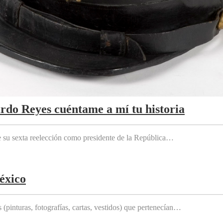
ardo Reyes cuéntame a mí tu historia
e su sexta reelección como presidente de la República…
éxico
(pinturas, fotografías, cartas, vestidos) que pertenecían…