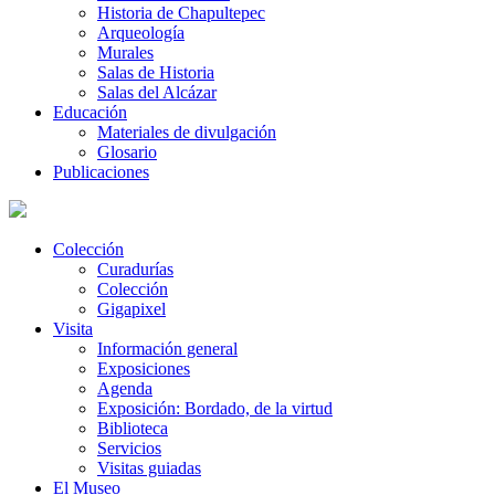
Historia de Chapultepec
Arqueología
Murales
Salas de Historia
Salas del Alcázar
Educación
Materiales de divulgación
Glosario
Publicaciones
Colección
Curadurías
Colección
Gigapixel
Visita
Información general
Exposiciones
Agenda
Exposición: Bordado, de la virtud
Biblioteca
Servicios
Visitas guiadas
El Museo