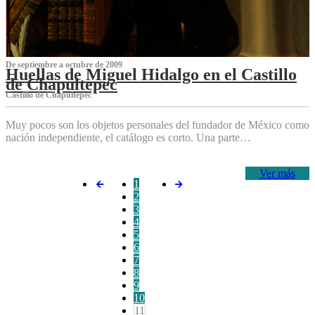
De septiembre a octubre de 2009
Huellas de Miguel Hidalgo en el Castillo
de Chapultepec
Castillo de Chapultepec
Muy pocos son los objetos personales del fundador de México como
nación independiente, el catálogo es corto. Una parte…
Ver más
1
2
3
4
5
6
7
8
9
10
11