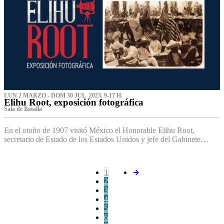
LUN 2 MARZO - DOM 30 JUL 2023, 9-17 H.
Elihu Root, exposición fotográfica
Sala de Batalla
En el otoño de 1907 visitó México el Honorable Elihu Root,
secretario de Estado de los Estados Unidos y jefe del Gabinete…
1
2
3
4
5
6