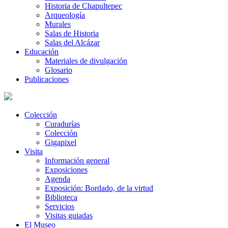
Historia de Chapultepec
Arqueología
Murales
Salas de Historia
Salas del Alcázar
Educación
Materiales de divulgación
Glosario
Publicaciones
Colección
Curadurías
Colección
Gigapixel
Visita
Información general
Exposiciones
Agenda
Exposición: Bordado, de la virtud
Biblioteca
Servicios
Visitas guiadas
El Museo