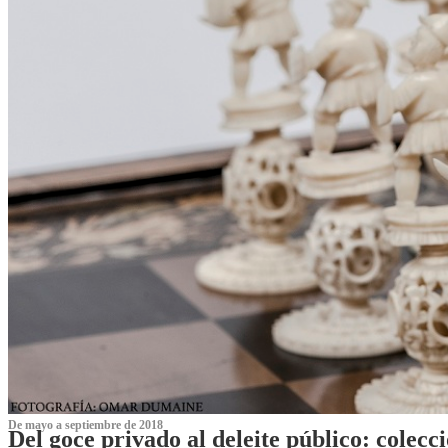
De mayo a septiembre de 2018
Del goce privado al deleite público: cole