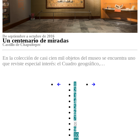
De septiembre a octubre de 2016
Un centenario de miradas
Castillo de Chapultepec
En la colección de casi cien mil objetos del museo se encuentra uno
que reviste especial interés: el Cuadro geográfico,…
1
2
3
4
5
6
7
8
9
10