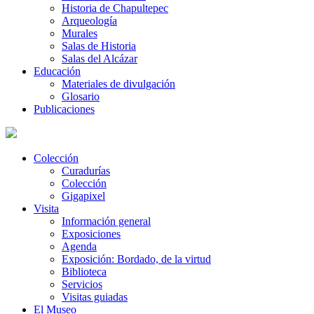
Historia de Chapultepec
Arqueología
Murales
Salas de Historia
Salas del Alcázar
Educación
Materiales de divulgación
Glosario
Publicaciones
Colección
Curadurías
Colección
Gigapixel
Visita
Información general
Exposiciones
Agenda
Exposición: Bordado, de la virtud
Biblioteca
Servicios
Visitas guiadas
El Museo