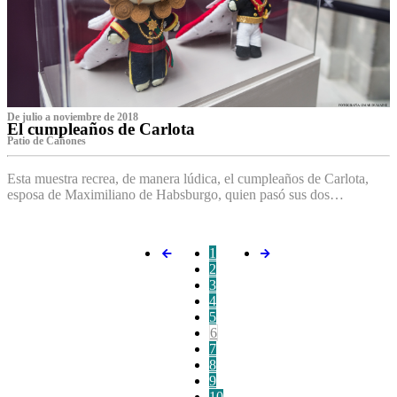
De julio a noviembre de 2018
El cumpleaños de Carlota
Patio de Cañones
Esta muestra recrea, de manera lúdica, el cumpleaños de Carlota,
esposa de Maximiliano de Habsburgo, quien pasó sus dos…
1
2
3
4
5
6
7
8
9
10