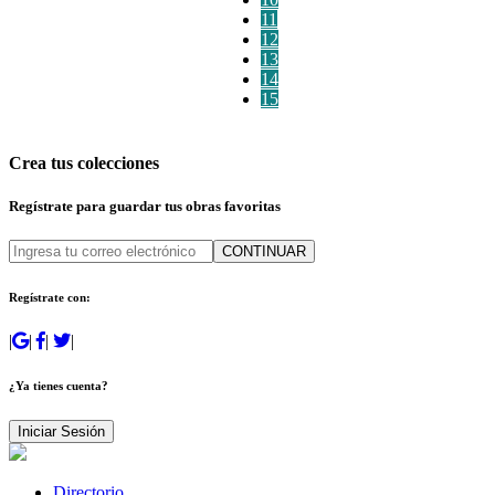
11
12
13
14
15
Crea tus colecciones
Regístrate para guardar tus obras favoritas
CONTINUAR
Regístrate con:
|
|
|
|
¿Ya tienes cuenta?
Iniciar Sesión
Directorio