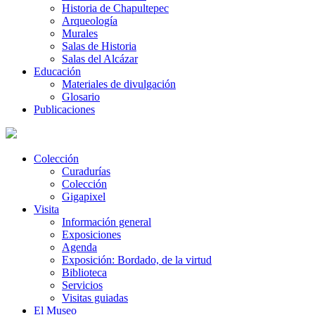
Historia de Chapultepec
Arqueología
Murales
Salas de Historia
Salas del Alcázar
Educación
Materiales de divulgación
Glosario
Publicaciones
Colección
Curadurías
Colección
Gigapixel
Visita
Información general
Exposiciones
Agenda
Exposición: Bordado, de la virtud
Biblioteca
Servicios
Visitas guiadas
El Museo