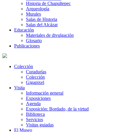
Historia de Chapultepec
Arqueología
Murales
Salas de Historia
Salas del Alcázar
Educación
Materiales de divulgación
Glosario
Publicaciones
Colección
Curadurías
Colección
Gigapixel
Visita
Información general
Exposiciones
Agenda
Exposición: Bordado, de la virtud
Biblioteca
Servicios
Visitas guiadas
El Museo