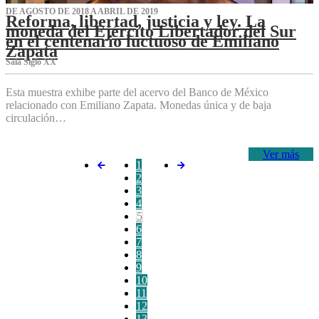
DE AGOSTO DE 2018 A ABRIL DE 2019
Reforma, libertad, justicia y ley. La
moneda del Ejército Libertador del Sur
en el centenario luctuoso de Emiliano
Zapata
Sala Siglo XX
Esta muestra exhibe parte del acervo del Banco de México
relacionado con Emiliano Zapata. Monedas única y de baja
circulación…
Ver más
1
2
3
4
5
6
7
8
9
10
11
12
13