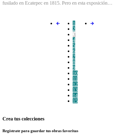
fusilado en Ecatepec en 1815. Pero en esta exposición…
1
2
3
4
5
6
7
8
9
10
11
12
13
14
15
Crea tus colecciones
Regístrate para guardar tus obras favoritas