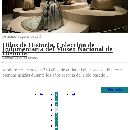
De marzo a agosto de 2015
Hilos de Historia, Colección de
Indumentaria del Museo Nacional de
Historia
Castillo de Chapultepec
Vestidos con cerca de 250 años de antigüedad, casacas militares o
prendas usadas durante los años sesenta del siglo pasado…
Ver más
1
2
3
4
5
6
7