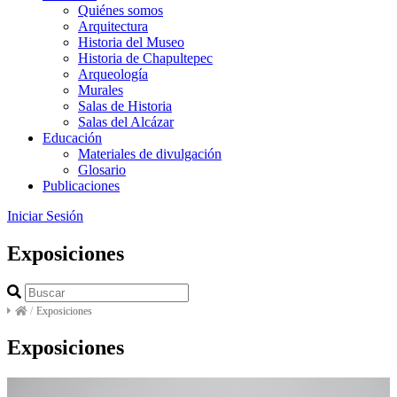
Quiénes somos
Arquitectura
Historia del Museo
Historia de Chapultepec
Arqueología
Murales
Salas de Historia
Salas del Alcázar
Educación
Materiales de divulgación
Glosario
Publicaciones
Iniciar Sesión
Exposiciones
/
Exposiciones
Exposiciones