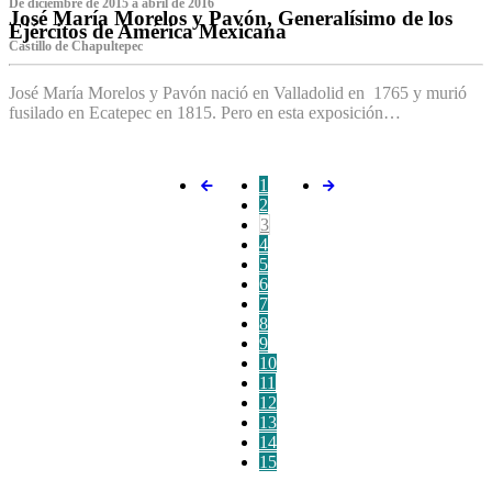
De diciembre de 2015 a abril de 2016
José María Morelos y Pavón, Generalísimo de los
Ejércitos de América Mexicana
C‌astillo de Chapultepec
José María Morelos y Pavón nació en Valladolid en 1765 y murió
fusilado en Ecatepec en 1815. Pero en esta exposición…
1
2
3
4
5
6
7
8
9
10
11
12
13
14
15