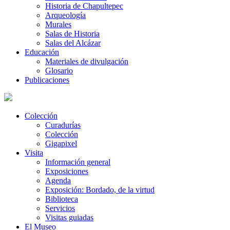
Historia de Chapultepec
Arqueología
Murales
Salas de Historia
Salas del Alcázar
Educación
Materiales de divulgación
Glosario
Publicaciones
Colección
Curadurías
Colección
Gigapixel
Visita
Información general
Exposiciones
Agenda
Exposición: Bordado, de la virtud
Biblioteca
Servicios
Visitas guiadas
El Museo