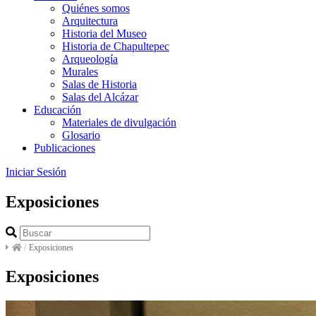
Quiénes somos
Arquitectura
Historia del Museo
Historia de Chapultepec
Arqueología
Murales
Salas de Historia
Salas del Alcázar
Educación
Materiales de divulgación
Glosario
Publicaciones
Iniciar Sesión
Exposiciones
/
Exposiciones
Exposiciones