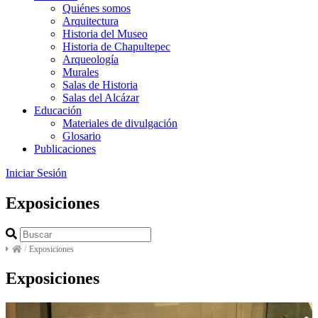
Quiénes somos
Arquitectura
Historia del Museo
Historia de Chapultepec
Arqueología
Murales
Salas de Historia
Salas del Alcázar
Educación
Materiales de divulgación
Glosario
Publicaciones
Iniciar Sesión
Exposiciones
/
Exposiciones
Exposiciones