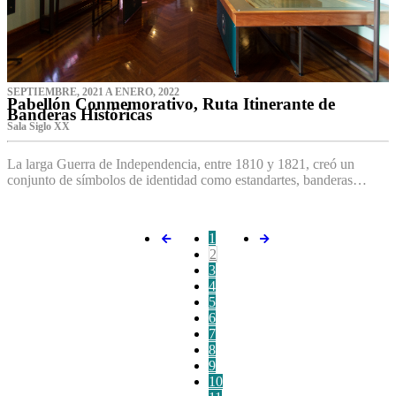
SEPTIEMBRE, 2021 A ENERO, 2022
Pabellón Conmemorativo, Ruta Itinerante de
Banderas Históricas
Sala Siglo XX
La larga Guerra de Independencia, entre 1810 y 1821, creó un
conjunto de símbolos de identidad como estandartes, banderas…
1
2
3
4
5
6
7
8
9
10