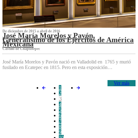
De diciembre de 2015 a abril de 2016
José María Morelos y Pavón,
Generalísimo de los Ejércitos de América
Mexicana
C‌astillo de Chapultepec
José María Morelos y Pavón nació en Valladolid en 1765 y murió
fusilado en Ecatepec en 1815. Pero en esta exposición…
Ver más
1
2
3
4
5
6
7
8
9
10