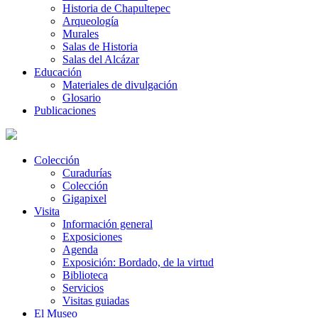
Historia de Chapultepec
Arqueología
Murales
Salas de Historia
Salas del Alcázar
Educación
Materiales de divulgación
Glosario
Publicaciones
Colección
Curadurías
Colección
Gigapixel
Visita
Información general
Exposiciones
Agenda
Exposición: Bordado, de la virtud
Biblioteca
Servicios
Visitas guiadas
El Museo