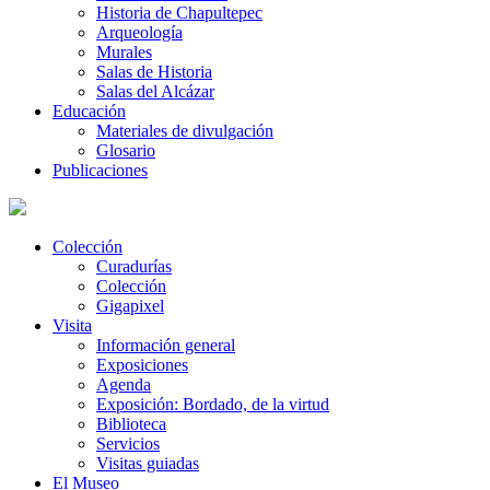
Historia de Chapultepec
Arqueología
Murales
Salas de Historia
Salas del Alcázar
Educación
Materiales de divulgación
Glosario
Publicaciones
Colección
Curadurías
Colección
Gigapixel
Visita
Información general
Exposiciones
Agenda
Exposición: Bordado, de la virtud
Biblioteca
Servicios
Visitas guiadas
El Museo