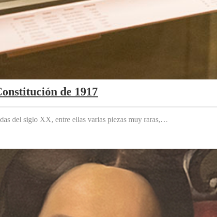
Constitución de 1917
das del siglo XX, entre ellas varias piezas muy raras,…