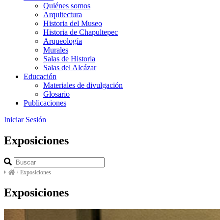
Quiénes somos
Arquitectura
Historia del Museo
Historia de Chapultepec
Arqueología
Murales
Salas de Historia
Salas del Alcázar
Educación
Materiales de divulgación
Glosario
Publicaciones
Iniciar Sesión
Exposiciones
/
Exposiciones
Exposiciones