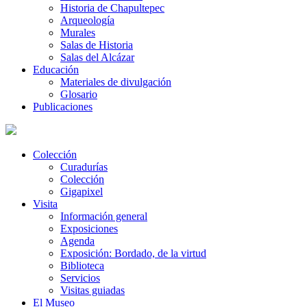
Historia de Chapultepec
Arqueología
Murales
Salas de Historia
Salas del Alcázar
Educación
Materiales de divulgación
Glosario
Publicaciones
Colección
Curadurías
Colección
Gigapixel
Visita
Información general
Exposiciones
Agenda
Exposición: Bordado, de la virtud
Biblioteca
Servicios
Visitas guiadas
El Museo