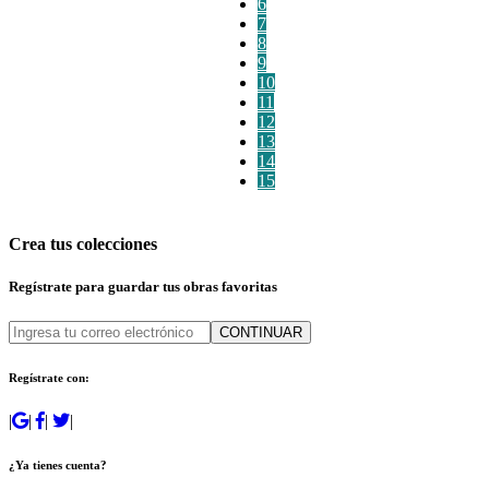
6
7
8
9
10
11
12
13
14
15
Crea tus colecciones
Regístrate para guardar tus obras favoritas
CONTINUAR
Regístrate con:
|
|
|
|
¿Ya tienes cuenta?