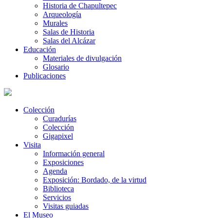
Historia de Chapultepec
Arqueología
Murales
Salas de Historia
Salas del Alcázar
Educación
Materiales de divulgación
Glosario
Publicaciones
Colección
Curadurías
Colección
Gigapixel
Visita
Información general
Exposiciones
Agenda
Exposición: Bordado, de la virtud
Biblioteca
Servicios
Visitas guiadas
El Museo