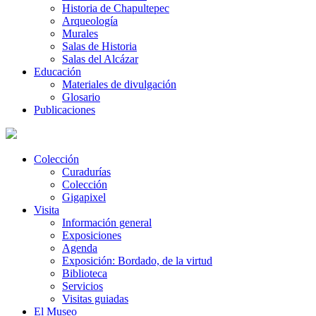
Historia de Chapultepec
Arqueología
Murales
Salas de Historia
Salas del Alcázar
Educación
Materiales de divulgación
Glosario
Publicaciones
Colección
Curadurías
Colección
Gigapixel
Visita
Información general
Exposiciones
Agenda
Exposición: Bordado, de la virtud
Biblioteca
Servicios
Visitas guiadas
El Museo