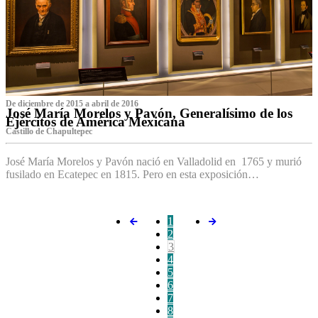
De diciembre de 2015 a abril de 2016
José María Morelos y Pavón, Generalísimo de los
Ejércitos de América Mexicana
C‌astillo de Chapultepec
José María Morelos y Pavón nació en Valladolid en 1765 y murió
fusilado en Ecatepec en 1815. Pero en esta exposición…
1
2
3
4
5
6
7
8