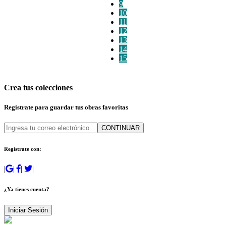
9
10
11
12
13
14
15
Crea tus colecciones
Regístrate para guardar tus obras favoritas
CONTINUAR
Regístrate con:
|
|
|
|
¿Ya tienes cuenta?
Iniciar Sesión