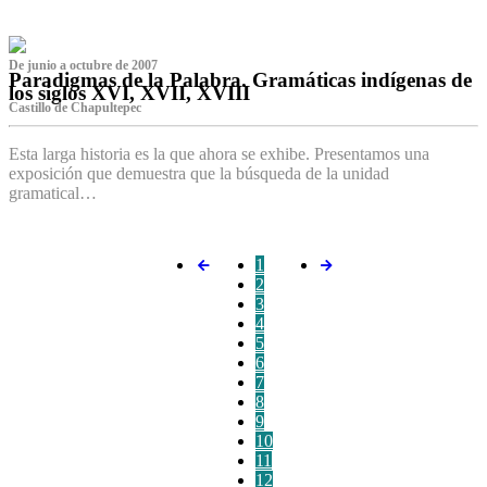
De junio a octubre de 2007
Paradigmas de la Palabra. Gramáticas indígenas de
los siglos XVI, XVII, XVIII
Castillo de Chapultepec
Esta larga historia es la que ahora se exhibe. Presentamos una
exposición que demuestra que la búsqueda de la unidad
gramatical…
1
2
3
4
5
6
7
8
9
10
11
12