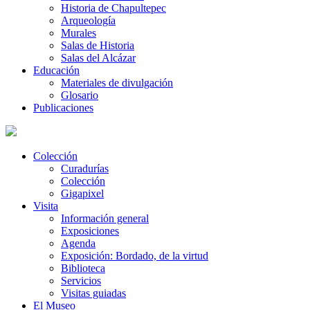
Historia de Chapultepec
Arqueología
Murales
Salas de Historia
Salas del Alcázar
Educación
Materiales de divulgación
Glosario
Publicaciones
Colección
Curadurías
Colección
Gigapixel
Visita
Información general
Exposiciones
Agenda
Exposición: Bordado, de la virtud
Biblioteca
Servicios
Visitas guiadas
El Museo