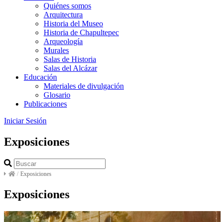
Quiénes somos
Arquitectura
Historia del Museo
Historia de Chapultepec
Arqueología
Murales
Salas de Historia
Salas del Alcázar
Educación
Materiales de divulgación
Glosario
Publicaciones
Iniciar Sesión
Exposiciones
/
Exposiciones
Exposiciones