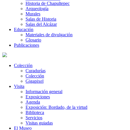
Historia de Chapultepec
Arqueología
Murales
Salas de Historia
Salas del Alcázar
Educación
Materiales de divulgación
Glosario
Publicaciones
Colección
Curadurías
Colección
Gigapixel
Visita
Información general
Exposiciones
Agenda
Exposición: Bordado, de la virtud
Biblioteca
Servicios
Visitas guiadas
El Museo