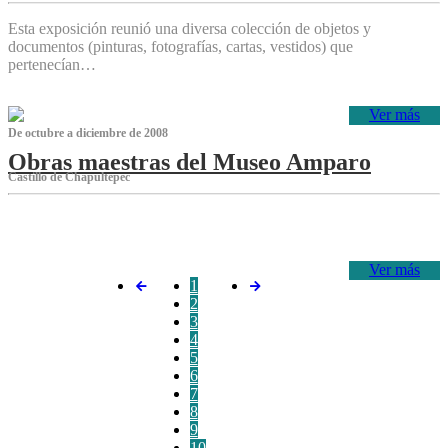
Esta exposición reunió una diversa colección de objetos y
documentos (pinturas, fotografías, cartas, vestidos) que
pertenecían…
Ver más
De octubre a diciembre de 2008
Obras maestras del Museo Amparo
Castillo de Chapultepec
‌
Ver más
1
2
3
4
5
6
7
8
9
10