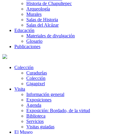
Historia de Chapultepec
Arqueología
Murales
Salas de Historia
Salas del Alcázar
Educación
Materiales de divulgación
Glosario
Publicaciones
Colección
Curadurías
Colección
Gigapixel
Visita
Información general
Exposiciones
Agenda
Exposición: Bordado, de la virtud
Biblioteca
Servicios
Visitas guiadas
El Museo