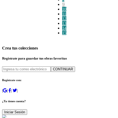
9
10
11
12
13
14
15
Crea tus colecciones
Regístrate para guardar tus obras favoritas
CONTINUAR
Regístrate con:
|
|
|
|
¿Ya tienes cuenta?
Iniciar Sesión