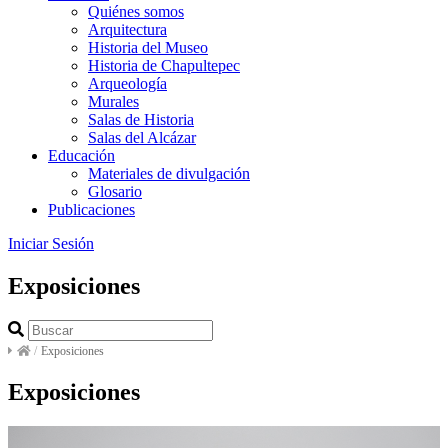
Quiénes somos
Arquitectura
Historia del Museo
Historia de Chapultepec
Arqueología
Murales
Salas de Historia
Salas del Alcázar
Educación
Materiales de divulgación
Glosario
Publicaciones
Iniciar Sesión
Exposiciones
/
Exposiciones
Exposiciones