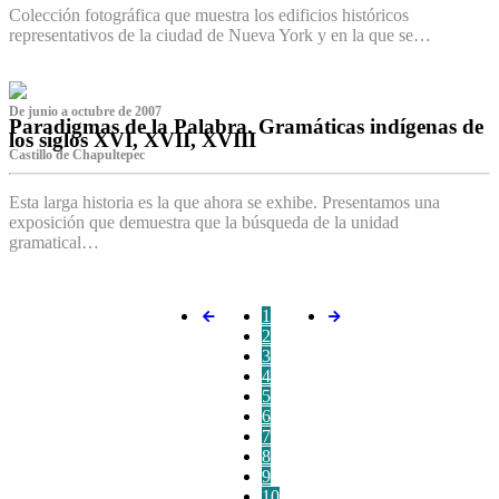
Colección fotográfica que muestra los edificios históricos
representativos de la ciudad de Nueva York y en la que se…
De junio a octubre de 2007
Paradigmas de la Palabra. Gramáticas indígenas de
los siglos XVI, XVII, XVIII
Castillo de Chapultepec
Esta larga historia es la que ahora se exhibe. Presentamos una
exposición que demuestra que la búsqueda de la unidad
gramatical…
1
2
3
4
5
6
7
8
9
10