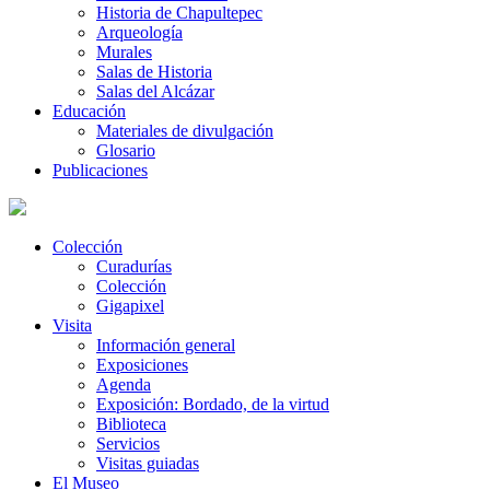
Historia de Chapultepec
Arqueología
Murales
Salas de Historia
Salas del Alcázar
Educación
Materiales de divulgación
Glosario
Publicaciones
Colección
Curadurías
Colección
Gigapixel
Visita
Información general
Exposiciones
Agenda
Exposición: Bordado, de la virtud
Biblioteca
Servicios
Visitas guiadas
El Museo