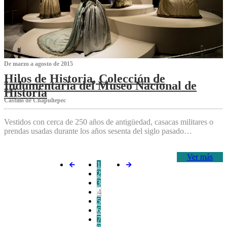
De marzo a agosto de 2015
Hilos de Historia, Colección de
Indumentaria del Museo Nacional de
Historia
Castillo de Chapultepec
Vestidos con cerca de 250 años de antigüedad, casacas militares o
prendas usadas durante los años sesenta del siglo pasado…
Ver más
1
2
3
4
5
6
7