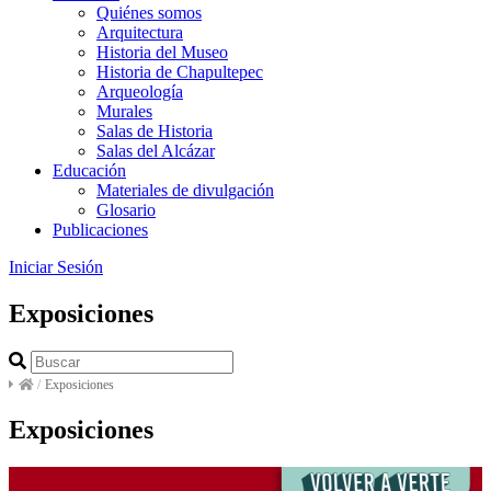
Quiénes somos
Arquitectura
Historia del Museo
Historia de Chapultepec
Arqueología
Murales
Salas de Historia
Salas del Alcázar
Educación
Materiales de divulgación
Glosario
Publicaciones
Iniciar Sesión
Exposiciones
/
Exposiciones
Exposiciones