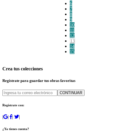
6
7
8
9
10
11
12
13
14
15
Crea tus colecciones
Regístrate para guardar tus obras favoritas
CONTINUAR
Regístrate con:
|
|
|
|
¿Ya tienes cuenta?