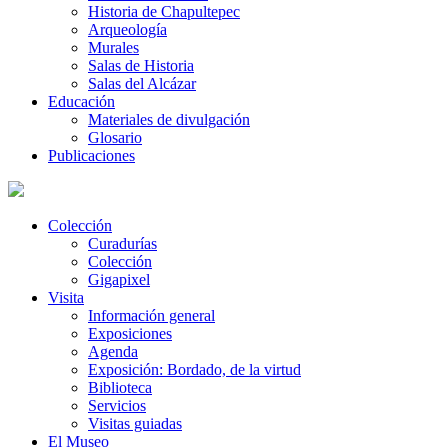
Historia de Chapultepec
Arqueología
Murales
Salas de Historia
Salas del Alcázar
Educación
Materiales de divulgación
Glosario
Publicaciones
Colección
Curadurías
Colección
Gigapixel
Visita
Información general
Exposiciones
Agenda
Exposición: Bordado, de la virtud
Biblioteca
Servicios
Visitas guiadas
El Museo