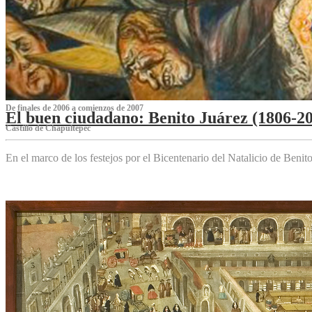
De finales de 2006 a comienzos de 2007
El buen ciudadano: Benito Juárez (1806-2
Castillo de Chapultepec
En el marco de los festejos por el Bicentenario del Natalicio de Beni