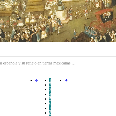
ral española y su reflejo en tierras mexicanas.…
1
2
3
4
5
6
7
8