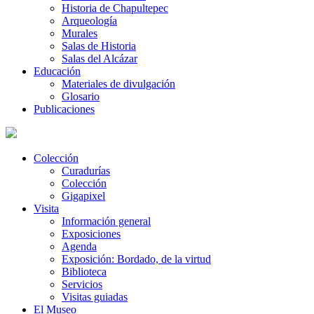
Historia de Chapultepec
Arqueología
Murales
Salas de Historia
Salas del Alcázar
Educación
Materiales de divulgación
Glosario
Publicaciones
Colección
Curadurías
Colección
Gigapixel
Visita
Información general
Exposiciones
Agenda
Exposición: Bordado, de la virtud
Biblioteca
Servicios
Visitas guiadas
El Museo