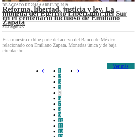
DE AGOSTO DE 2018 A ABRIL DE 2019
Reforma, libertad, justicia y ley. La
moneda del Ejército Libertador del Sur
en el centenario luctuoso de Emiliano
Zapata
Sala Siglo XX
Esta muestra exhibe parte del acervo del Banco de México
relacionado con Emiliano Zapata. Monedas única y de baja
circulación…
Ver más
1
2
3
4
5
6
7
8
9
10
11
12
13