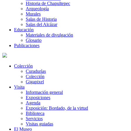
Historia de Chapultepec
Arqueología
Murales
Salas de Historia
Salas del Alcázar
Educación
Materiales de divulgación
Glosario
Publicaciones
Colección
Curadurías
Colección
Gigapixel
Visita
Información general
Exposiciones
Agenda
Exposición: Bordado, de la virtud
Biblioteca
Servicios
Visitas guiadas
El Museo