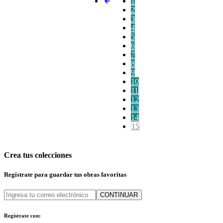
1
2
3
4
5
6
7
8
9
10
11
12
13
14
15
Crea tus colecciones
Regístrate para guardar tus obras favoritas
CONTINUAR
Regístrate con: