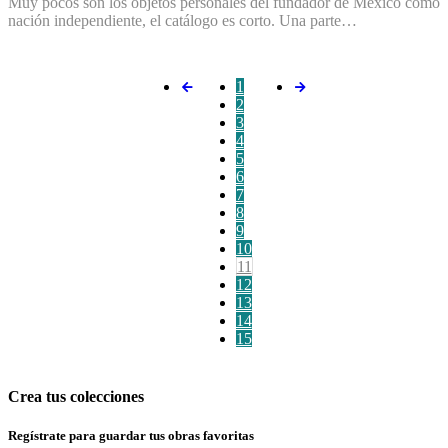
Muy pocos son los objetos personales del fundador de México como
nación independiente, el catálogo es corto. Una parte…
1
2
3
4
5
6
7
8
9
10
11
12
13
14
15
Crea tus colecciones
Regístrate para guardar tus obras favoritas