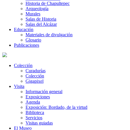
Historia de Chapultepec
Arqueología
Murales
Salas de Historia
Salas del Alcázar
Educación
Materiales de divulgación
Glosario
Publicaciones
Colección
Curadurías
Colección
Gigapixel
Visita
Información general
Exposiciones
Agenda
Exposición: Bordado, de la virtud
Biblioteca
Servicios
Visitas guiadas
El Museo