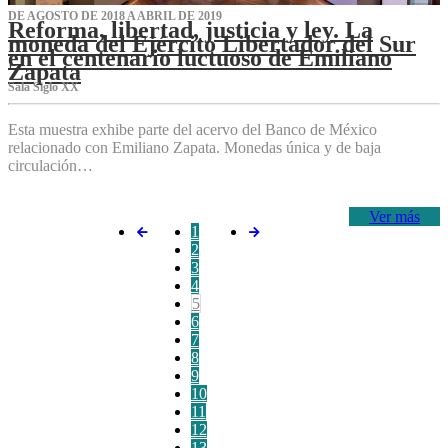
DE AGOSTO DE 2018 A ABRIL DE 2019
Reforma, libertad, justicia y ley. La
moneda del Ejército Libertador del Sur
en el centenario luctuoso de Emiliano
Zapata
Sala Siglo XX
Esta muestra exhibe parte del acervo del Banco de México
relacionado con Emiliano Zapata. Monedas única y de baja
circulación…
Ver más
1
2
3
4
5
6
7
8
9
10
11
12
13