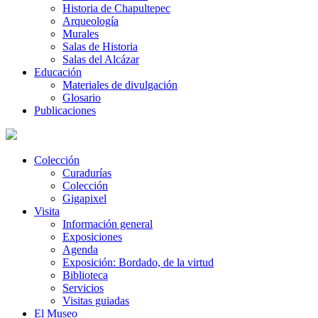
Historia de Chapultepec
Arqueología
Murales
Salas de Historia
Salas del Alcázar
Educación
Materiales de divulgación
Glosario
Publicaciones
Colección
Curadurías
Colección
Gigapixel
Visita
Información general
Exposiciones
Agenda
Exposición: Bordado, de la virtud
Biblioteca
Servicios
Visitas guiadas
El Museo