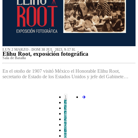
LUN 2 MARZO - DOM 30 JUL 2023, 9-17 H.
Elihu Root, exposición fotográfica
Sala de Batalla
En el otoño de 1907 visitó México el Honorable Elihu Root,
secretario de Estado de los Estados Unidos y jefe del Gabinete…
1
2
3
4
5
6
7
8