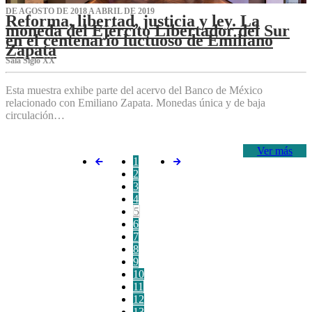
DE AGOSTO DE 2018 A ABRIL DE 2019
Reforma, libertad, justicia y ley. La
moneda del Ejército Libertador del Sur
en el centenario luctuoso de Emiliano
Zapata
Sala Siglo XX
Esta muestra exhibe parte del acervo del Banco de México
relacionado con Emiliano Zapata. Monedas única y de baja
circulación…
Ver más
1
2
3
4
5
6
7
8
9
10
11
12
13