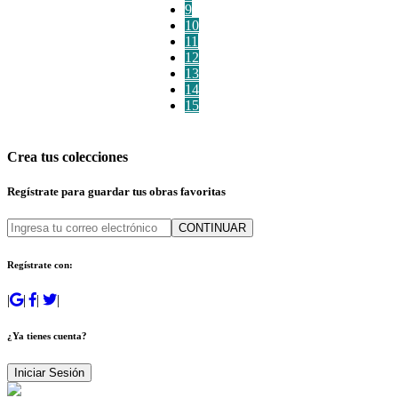
9
10
11
12
13
14
15
Crea tus colecciones
Regístrate para guardar tus obras favoritas
CONTINUAR
Regístrate con:
|
|
|
|
¿Ya tienes cuenta?
Iniciar Sesión