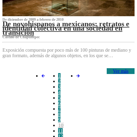
De diciembre de 2009 a febrero de 2010
De novohispanos a mexicanos: retratos e
identidad colectiva en una sociedad en
transición
Castillo de Chapultepec
Exposición compuesta por poco más de 100 pinturas de mediano y
gran formato, además de algunos objetos, en los que se…
Ver más
1
2
3
4
5
6
7
8
9
10
11
12