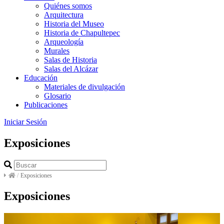
Quiénes somos
Arquitectura
Historia del Museo
Historia de Chapultepec
Arqueología
Murales
Salas de Historia
Salas del Alcázar
Educación
Materiales de divulgación
Glosario
Publicaciones
Iniciar Sesión
Exposiciones
/
Exposiciones
Exposiciones