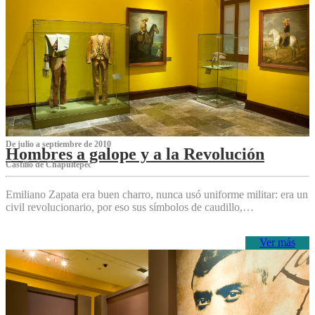
De julio a septiembre de 2010
Hombres a galope y a la Revolución
Castillo de Chapultepec
Emiliano Zapata era buen charro, nunca usó uniforme militar: era un
civil revolucionario, por eso sus símbolos de caudillo,…
Ver más