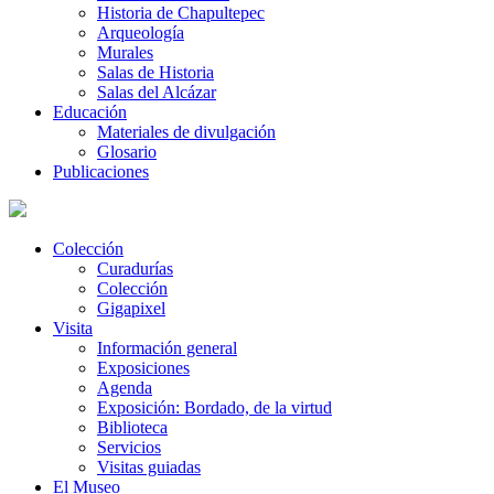
Historia de Chapultepec
Arqueología
Murales
Salas de Historia
Salas del Alcázar
Educación
Materiales de divulgación
Glosario
Publicaciones
Colección
Curadurías
Colección
Gigapixel
Visita
Información general
Exposiciones
Agenda
Exposición: Bordado, de la virtud
Biblioteca
Servicios
Visitas guiadas
El Museo