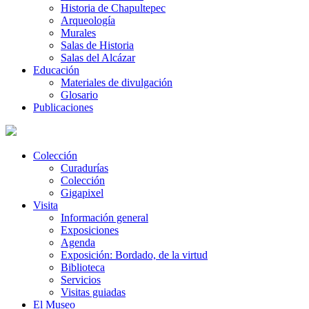
Historia de Chapultepec
Arqueología
Murales
Salas de Historia
Salas del Alcázar
Educación
Materiales de divulgación
Glosario
Publicaciones
Colección
Curadurías
Colección
Gigapixel
Visita
Información general
Exposiciones
Agenda
Exposición: Bordado, de la virtud
Biblioteca
Servicios
Visitas guiadas
El Museo