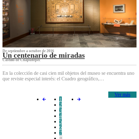
De septiembre a octubre de 2016
Un centenario de miradas
Castillo de Chapultepec
En la colección de casi cien mil objetos del museo se encuentra uno
que reviste especial interés: el Cuadro geográfico,…
Ver más
1
2
3
4
5
6
7
8