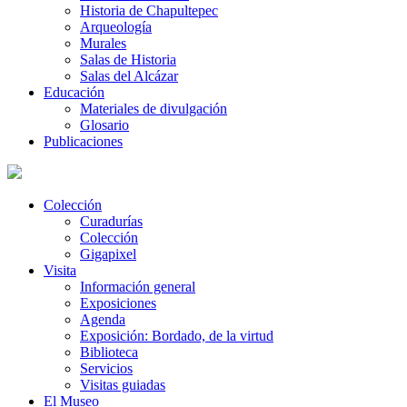
Historia de Chapultepec
Arqueología
Murales
Salas de Historia
Salas del Alcázar
Educación
Materiales de divulgación
Glosario
Publicaciones
Colección
Curadurías
Colección
Gigapixel
Visita
Información general
Exposiciones
Agenda
Exposición: Bordado, de la virtud
Biblioteca
Servicios
Visitas guiadas
El Museo