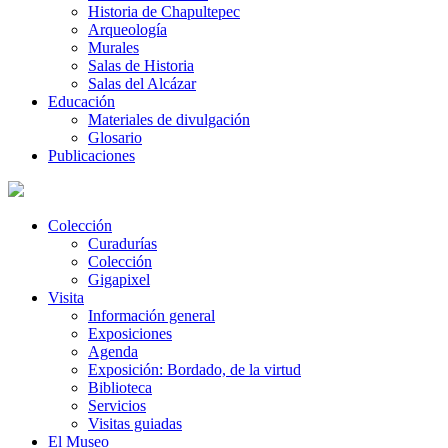
Historia de Chapultepec
Arqueología
Murales
Salas de Historia
Salas del Alcázar
Educación
Materiales de divulgación
Glosario
Publicaciones
Colección
Curadurías
Colección
Gigapixel
Visita
Información general
Exposiciones
Agenda
Exposición: Bordado, de la virtud
Biblioteca
Servicios
Visitas guiadas
El Museo