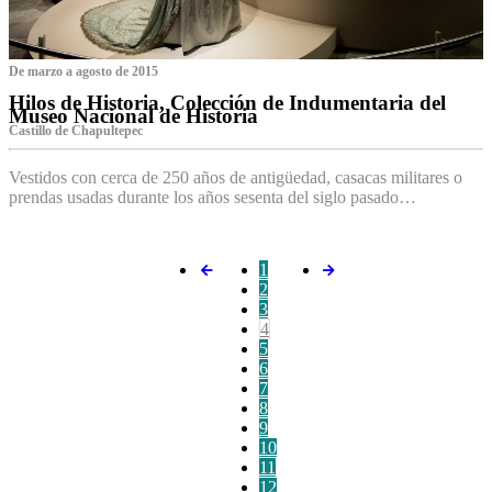
De marzo a agosto de 2015
Hilos de Historia, Colección de Indumentaria del
Museo Nacional de Historia
Castillo de Chapultepec
Vestidos con cerca de 250 años de antigüedad, casacas militares o
prendas usadas durante los años sesenta del siglo pasado…
1
2
3
4
5
6
7
8
9
10
11
12