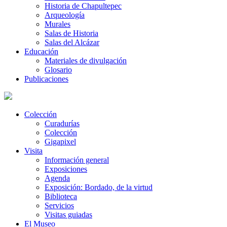
Historia de Chapultepec
Arqueología
Murales
Salas de Historia
Salas del Alcázar
Educación
Materiales de divulgación
Glosario
Publicaciones
Colección
Curadurías
Colección
Gigapixel
Visita
Información general
Exposiciones
Agenda
Exposición: Bordado, de la virtud
Biblioteca
Servicios
Visitas guiadas
El Museo