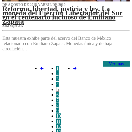
DE AGOSTO DE 2018 A ABRIL DE 2019
Reforma, libertad, justicia y ley. La
moneda del Ejército Libertador del Sur
en el centenario luctuoso de Emiliano
Zapata
Sala Siglo XX
Esta muestra exhibe parte del acervo del Banco de México
relacionado con Emiliano Zapata. Monedas única y de baja
circulación…
Ver más
1
2
3
4
5
6
7
8
9
10
11
12
13