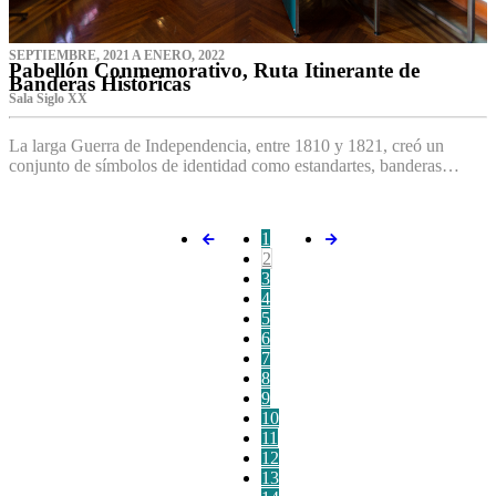
SEPTIEMBRE, 2021 A ENERO, 2022
Pabellón Conmemorativo, Ruta Itinerante de
Banderas Históricas
Sala Siglo XX
La larga Guerra de Independencia, entre 1810 y 1821, creó un
conjunto de símbolos de identidad como estandartes, banderas…
1
2
3
4
5
6
7
8
9
10
11
12
13