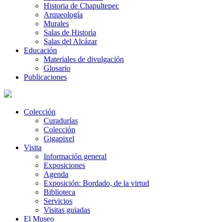
Historia de Chapultepec
Arqueología
Murales
Salas de Historia
Salas del Alcázar
Educación
Materiales de divulgación
Glosario
Publicaciones
Colección
Curadurías
Colección
Gigapixel
Visita
Información general
Exposiciones
Agenda
Exposición: Bordado, de la virtud
Biblioteca
Servicios
Visitas guiadas
El Museo