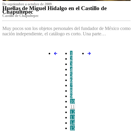
De septiembre a octubre de 2009
Huellas de Miguel Hidalgo en el Castillo de
Chapultepec
Castillo de Chapultepec
Muy pocos son los objetos personales del fundador de México como
nación independiente, el catálogo es corto. Una parte…
1
2
3
4
5
6
7
8
9
10
11
12
13
14
15