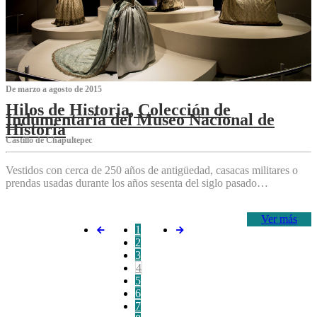
De marzo a agosto de 2015
Hilos de Historia, Colección de
Indumentaria del Museo Nacional de
Historia
Castillo de Chapultepec
Vestidos con cerca de 250 años de antigüedad, casacas militares o
prendas usadas durante los años sesenta del siglo pasado…
Ver más
1
2
3
4
5
6
7