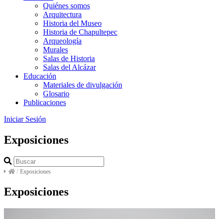
Quiénes somos
Arquitectura
Historia del Museo
Historia de Chapultepec
Arqueología
Murales
Salas de Historia
Salas del Alcázar
Educación
Materiales de divulgación
Glosario
Publicaciones
Iniciar Sesión
Exposiciones
/
Exposiciones
Exposiciones