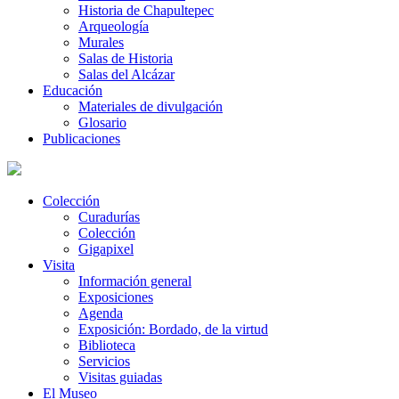
Historia de Chapultepec
Arqueología
Murales
Salas de Historia
Salas del Alcázar
Educación
Materiales de divulgación
Glosario
Publicaciones
Colección
Curadurías
Colección
Gigapixel
Visita
Información general
Exposiciones
Agenda
Exposición: Bordado, de la virtud
Biblioteca
Servicios
Visitas guiadas
El Museo